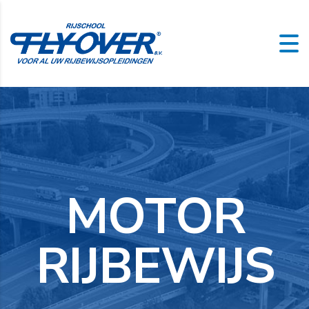
M
O
T
O
R
R
I
J
B
E
W
I
J
S