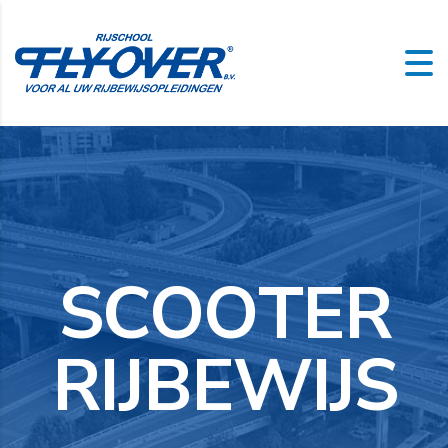
S
C
O
O
T
E
R
R
I
J
B
E
W
I
J
S