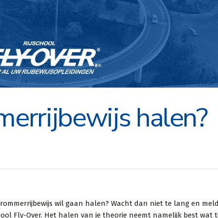
merrijbewijs halen?
rijschool met
Heb snel en gemakkelijk
ervice. Van
mijn scooter rijbewijs
er praktijkles
kunnen behalen bij Fly
e brommerrijbewijs wil gaan halen? Wacht dan niet te lang en meld
hool Fly-Over. Het halen van je theorie neemt namelijk best wat t
daar heb je ook
Over. Zo doende ben ik