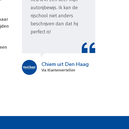
autorijbewijs. Ik kan de
beh
rijschool niet anders
Bij
maar
beschrijven dan dat hij
all
ijden
perfect is!
erv
me 
amen
sup
ied
Chiem uit Den Haag
Via Klantenvertellen
g