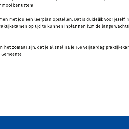
r mooi benutten!
a je examen.
ook gaan kijken voor mijn
ct, altijd focus
auto rijbewijs. Door COVID-
n met jou een leerplan opstellen. Dat is duidelijk voor jezelf, 
eid en in één
19 waren er echter lange
praktijkexamen op tijd te kunnen inplannen i.v.m.de lange wachtt
agd. Ook Joke is
wachtrijen. Zelfs met de
denkt altijd met
wachtrijen heb ik mijn
an het zomaar zijn, dat je al snel na je 16e verjaardag praktijkex
 denkt alleen
autorijbewijs binnen 3.5
e Gemeente.
maande...
an uit Poeldijk
Wouter uit Den Haa
antenvertellen
Via Klantenvertellen