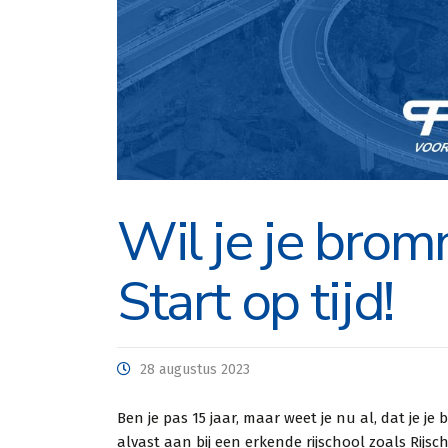
Wil je je brom
Start op tijd!
Geweldige 
28 augustus 2023
een supers
Theo scoot
Ben je pas 15 jaar, maar weet je nu al, dat je j
alvast aan bij een erkende rijschool zoals Rijsc
gehad en 