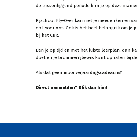
de tussenliggend periode kun je op deze manie
iets aan n
Lekker dire
Rijschool Fly-Over kan met je meedenken en same
op veiligh
ook voor ons. Ook is het heel belangrijk om je 
keer gesla
bij het CBR.
geweldig, 
Ben je op tijd en met het juiste leerplan, dan k
je mee en
doet en je brommerrijbewijs kunt ophalen bij d
ma...
Als dat geen mooi verjaardagscadeau is?
Direct aanmelden? Klik dan hier!
Demi
Via Kl