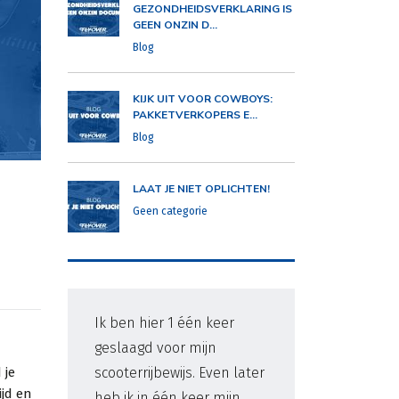
GEZONDHEIDSVERKLARING IS
GEEN ONZIN D...
Blog
KIJK UIT VOOR COWBOYS:
PAKKETVERKOPERS E...
Blog
LAAT JE NIET OPLICHTEN!
Geen categorie
Ik ben hier 1 één keer
Er 
geslaagd voor mijn
me 
scooterrijbewijs. Even later
1e 
 je
ijd en
heb ik in één keer mijn
ver